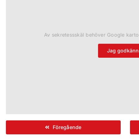
Av sekretessskäl behöver Google kartor d
Jag godkänn
Föregående