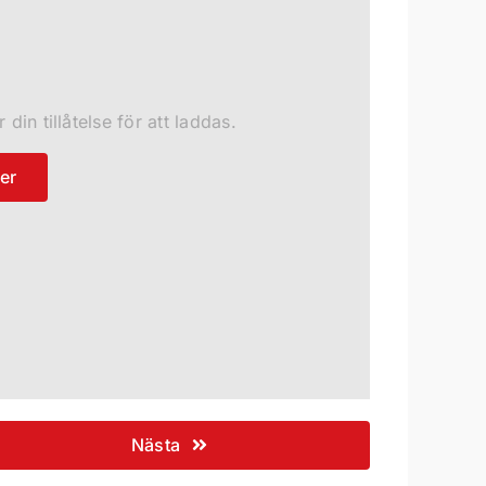
in tillåtelse för att laddas.
er
Nästa