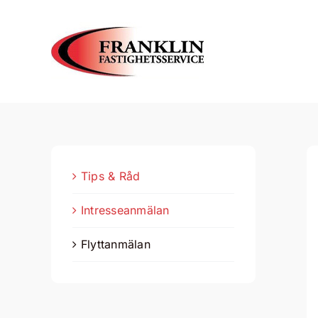
Fortsätt
till
innehållet
Tips & Råd
Intresseanmälan
Flyttanmälan