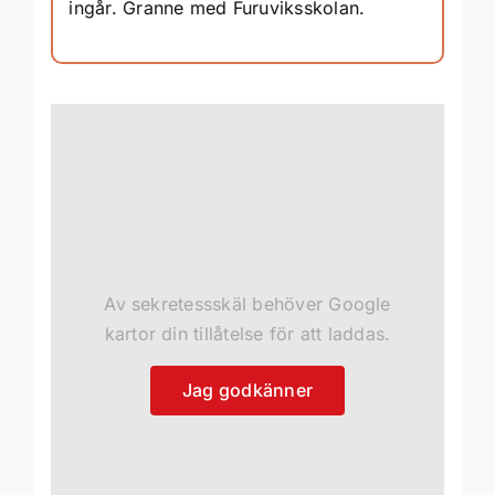
ingår. Granne med Furuviksskolan.
Av sekretessskäl behöver Google
kartor din tillåtelse för att laddas.
Jag godkänner