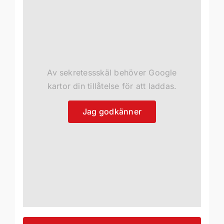
Av sekretessskäl behöver Google
kartor din tillåtelse för att laddas.
Jag godkänner