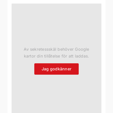
Av sekretessskäl behöver Google
kartor din tillåtelse för att laddas.
Jag godkänner